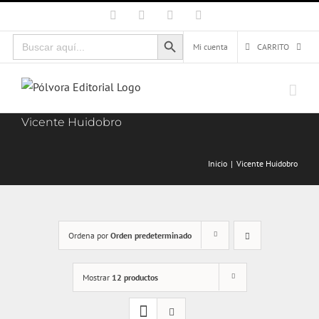
Saltar
Facebook
X
Instagram
Correo
electrónico
al
Botón de búsqueda
Buscar:
contenido
Mi cuenta
CARRITO
Vicente Huidobro
Inicio
Vicente Huidobro
Ordena por
Orden predeterminado
Mostrar
12 productos