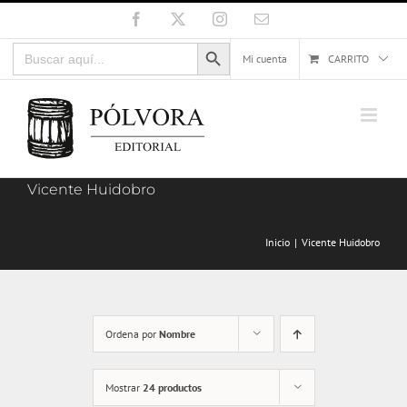
Saltar
Facebook
X
Instagram
Correo
electrónico
al
Botón de búsqueda
Buscar:
contenido
Mi cuenta
CARRITO
Vicente Huidobro
Inicio
Vicente Huidobro
Ordena por
Nombre
Mostrar
24 productos