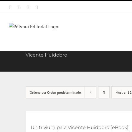
Saltar
Facebook
X
Instagram
Correo
al
electrónico
contenido
Vicente Huidobro
Ordena por
Orden predeterminado
Mostrar
12
Un trivium para Vicente Huidobro [eBook]