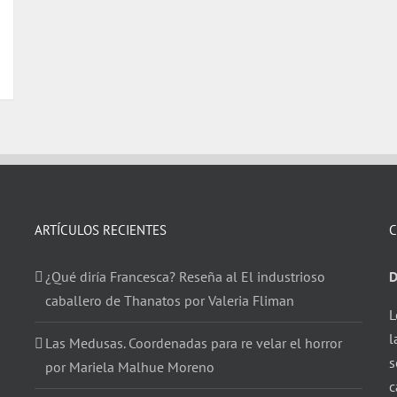
ARTÍCULOS RECIENTES
C
¿Qué diría Francesca? Reseña al El industrioso
D
caballero de Thanatos por Valeria Fliman
L
l
Las Medusas. Coordenadas para re velar el horror
s
por Mariela Malhue Moreno
c