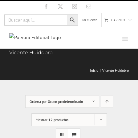
Saltar
Facebook
X
Instagram
Correo
electrónico
al
Botón de búsqueda
Buscar:
contenido
Mi cuenta
CARRITO
Vicente Huidobro
Inicio
Vicente Huidobro
Ordena por
Orden predeterminado
Mostrar
12 productos