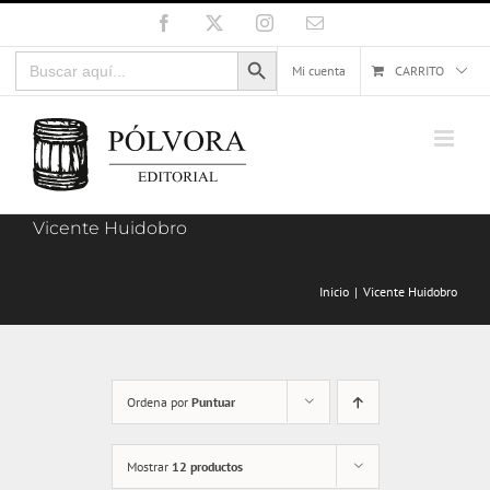
Saltar
Facebook
X
Instagram
Correo
electrónico
al
Botón de búsqueda
Buscar:
contenido
Mi cuenta
CARRITO
Vicente Huidobro
Inicio
Vicente Huidobro
Ordena por
Puntuar
Mostrar
12 productos