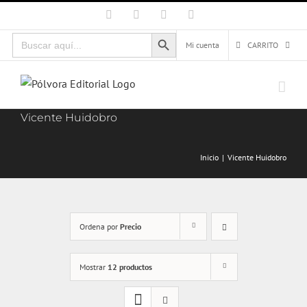
Saltar
Facebook
X
Instagram
Correo
electrónico
al
Botón de búsqueda
Buscar:
contenido
Mi cuenta
CARRITO
Vicente Huidobro
Inicio
Vicente Huidobro
Ordena por
Precio
Mostrar
12 productos