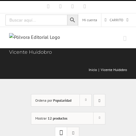
Saltar
Facebook
X
Instagram
Correo
electrónico
al
Botón de búsqueda
Buscar:
contenido
Mi cuenta
CARRITO
Vicente Huidobro
Inicio
Vicente Huidobro
Ordena por
Popularidad
Mostrar
12 productos