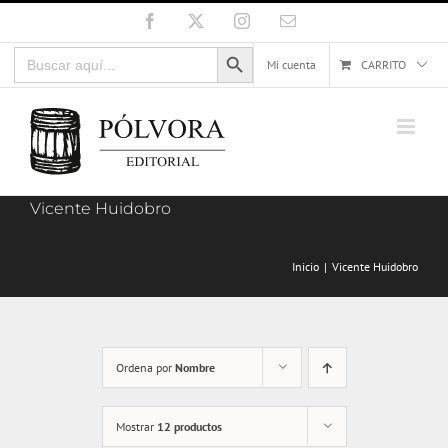
Saltar
Facebook
X
Instagram
Correo
electrónico
al
Botón de búsqueda
Buscar:
contenido
Mi cuenta
CARRITO
Vicente Huidobro
Inicio
Vicente Huidobro
Ordena por
Nombre
Mostrar
12 productos