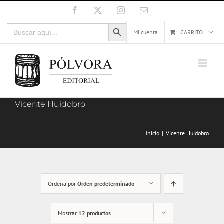
Saltar
Facebook
X
Instagram
Correo
electrónico
al
Botón de búsqueda
Buscar:
contenido
Mi cuenta
CARRITO
Vicente Huidobro
Inicio
Vicente Huidobro
Ordena por
Orden predeterminado
Mostrar
12 productos