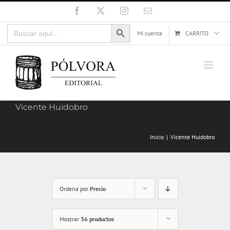
Saltar
Facebook
X
Instagram
Correo
electrónico
al
Botón de búsqueda
Buscar:
contenido
Mi cuenta
CARRITO
Vicente Huidobro
Inicio
Vicente Huidobro
Ordena por
Precio
Mostrar
36 productos