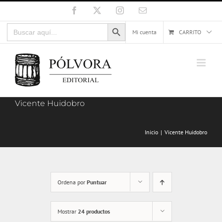
Saltar
Facebook
X
Instagram
Correo
electrónico
al
Botón de búsqueda
Buscar:
contenido
Mi cuenta
CARRITO
Vicente Huidobro
Inicio
Vicente Huidobro
Ordena por
Puntuar
Mostrar
24 productos