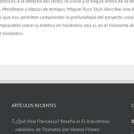
óricos. A la derecha del lector, la lluvia y la fragua activa de la 
,
Manifiestos
y
Altazor
de testigos, Miguel Ruiz Stull describe una 
 que nos permiten comprender la profundidad del proyecto creaci
mplacable sobre la estética en Huidobro, eso sí, en el horizonte de
nte Huidobro.
ARTÍCULOS RECIENTES
C
¿Qué diría Francesca? Reseña al El industrioso
D
caballero de Thanatos por Valeria Fliman