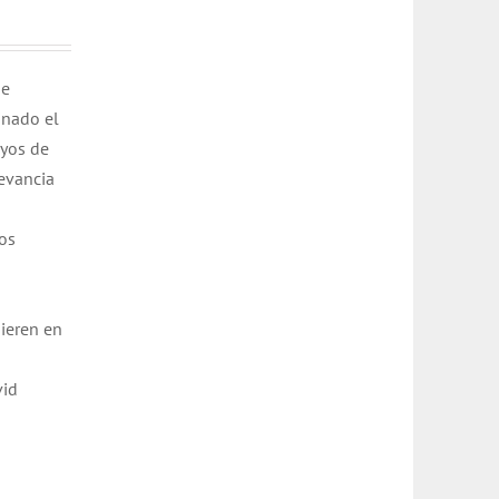
de
inado el
ayos de
levancia
los
ieren en
vid