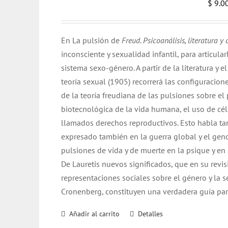
$
9.0
En La pulsión de
Freud. Psicoanálisis, literatura y 
inconsciente y sexualidad infantil, para articula
sistema sexo-género. A partir de la literatura y 
teoría sexual (1905) recorrerá las configuracion
de la teoría freudiana de las pulsiones sobre e
biotecnológica de la vida humana, el uso de cél
llamados derechos reproductivos. Esto habla tan
expresado también en la guerra global y el geno
pulsiones de vida y de muerte en la psique y 
De Lauretis nuevos significados, que en su revi
representaciones sociales sobre el género y la 
Cronenberg, constituyen una verdadera guía par
Añadir al carrito
Detalles