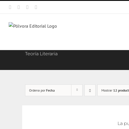
Saltar
Facebook
X
Instagram
Correo
al
electrónico
contenido
Teoría Literaria
Ordena por
Fecha
Mostrar
12 product
La pu