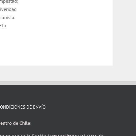
tempestad;
diveridad
onista.
 la
ONDICIONES DE ENVÍO
entro de Chile: