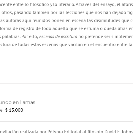
e entre lo filosófico y lo literario. A través del ensayo, el afori
$ 18.000.
$ 17.000.
ntre otros, pasando también por las lecciones que nos han dejado fi
s y las autoras aquí reunidos ponen en escena las disimilitudes que 
 forma de registro de todo aquello que se esfuma o queda atrás en
palabras. Por ello,
Escenas de escritura
no pretende ser simpleme
ectura de todas estas escenas que vacilan en el encuentro entre la
undo en llamas
El
El
$
13.000
00
precio
precio
original
actual
nvitación realizada por Pólvora Editorial al filósofo David E. Johns