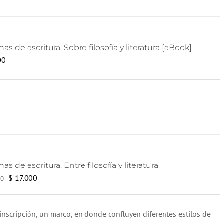
as de escritura. Sobre filosofía y literatura [eBook]
00
as de escritura. Entre filosofía y literatura
El
El
$
17.000
00
precio
precio
original
actual
inscripción, un marco, en donde confluyen diferentes estilos de
era:
es: