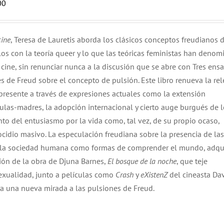
00
cine
, Teresa de Lauretis aborda los clásicos conceptos freudianos 
rlos con la teoría queer y lo que las teóricas feministas han denom
el cine, sin renunciar nunca a la discusión que se abre con Tres ens
es de Freud sobre el concepto de pulsión. Este libro renueva la re
l presente a través de expresiones actuales como la extensión
ulas-madres, la adopción internacional y cierto auge burgués de 
to del entusiasmo por la vida como, tal vez, de su propio ocaso,
cidio masivo. La especulación freudiana sobre la presencia de las
en la sociedad humana como formas de comprender el mundo, adqu
sión de la obra de Djuna Barnes,
El bosque de la noche
, que teje
sexualidad, junto a películas como
Crash
y
eXistenZ
del cineasta Da
a una nueva mirada a las pulsiones de Freud.