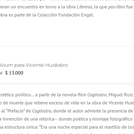
era:
es:
vieran un encuentro en torno a la obra
Libreros
, la que
pos-libro
fue 
$ 15.000.
$ 13.000.
obra es parte de la Colección Fundación Engel.
rívium para Vicente Huidobro
El
El
$
13.000
00
precio
precio
original
actual
stético político… a partir de la novela-film
Cagliostro
, Miguel Ruiz
era:
es:
so de muerte que retiene exceso de vida en la obra de Vicente Hui
$ 15.000.
$ 13.000.
 al “Prefacio” de
Cagliostro
, donde el autor advierte la presencia de
a invención de una retórica– donde poética y montaje fotográfico
a estructura única:
“Era una noche especial para el martillo de lo