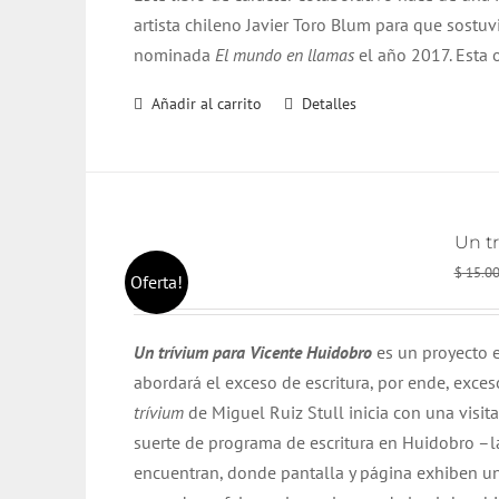
artista chileno Javier Toro Blum para que sostu
nominada
El mundo en llamas
el año 2017. Esta 
Añadir al carrito
Detalles
Un t
$
15.0
Oferta!
Un trívium para Vicente Huidobro
es un proyecto e
abordará el exceso de escritura, por ende, exce
trívium
de Miguel Ruiz Stull inicia con una visita
suerte de programa de escritura en Huidobro –l
encuentran, donde pantalla y página exhiben un