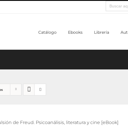
Buscar:
Catálogo
Ebooks
Librería
Aut
os
lsión de Freud. Psicoanálisis, literatura y cine [eBook]