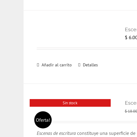
Escen
$
6.0
Añadir al carrito
Detalles
Escen
Sin stock
$
18.0
Oferta!
Escenas de escritura
constituye una superficie de 