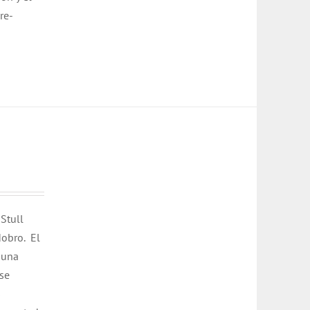
re-
 Stull
dobro.
El
 una
 se
s