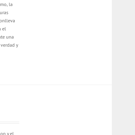
smo, la
guras
conlleva
 el
nte una
 verdad y
on y el