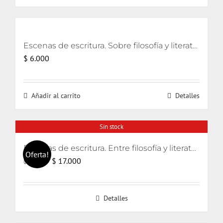
Escenas de escritura. Sobre filosofía y literatura [eBook]
$
6.000
Añadir al carrito
Detalles
Sin stock
Escenas de escritura. Entre filosofía y literatura
Oferta!
El
El
$
17.000
$
18.000
precio
precio
original
actual
Detalles
era:
es:
$ 18.000.
$ 17.000.