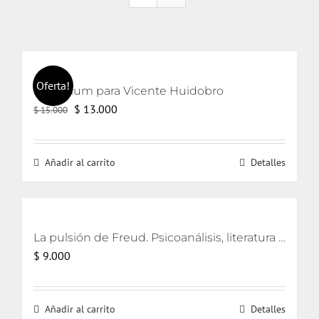
Oferta!
Un trívium para Vicente Huidobro
El
El
$
13.000
$
15.000
precio
precio
original
actual
Añadir al carrito
Detalles
era:
es:
$ 15.000.
$ 13.000.
La pulsión de Freud. Psicoanálisis, literatura y cine [eBook]
$
9.000
Añadir al carrito
Detalles