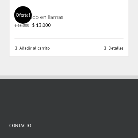
Oferta!
El mundo en llamas
El
El
$
13.000
$
15.000
precio
precio
original
actual
Añadir al carrito
Detalles
era:
es:
$ 15.000.
$ 13.000.
CONTACTO