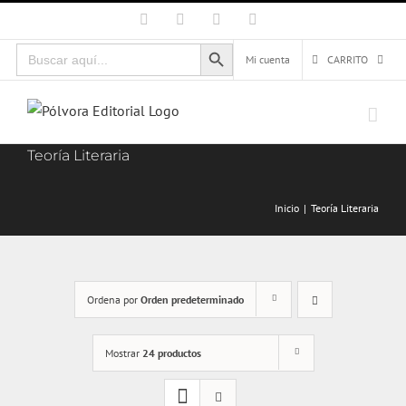
Saltar
Facebook
X
Instagram
Correo
electrónico
al
Botón de búsqueda
Buscar:
contenido
Mi cuenta
CARRITO
Teoría Literaria
Inicio
Teoría Literaria
Ordena por
Orden predeterminado
Mostrar
24 productos