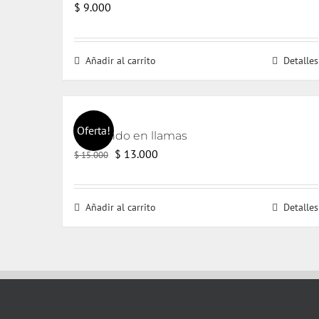
$
9.000
Añadir al carrito
Detalles
Oferta!
El mundo en llamas
El
El
$
13.000
$
15.000
precio
precio
original
actual
Añadir al carrito
Detalles
era:
es:
$ 15.000.
$ 13.000.