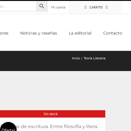
Botón de búsqueda
Mi cuenta
CARRITO
ores
Noticias y reseñas
La editorial
Contacto
Inicio
Teoría Literaria
Sin stock
Escenas de escritura. Entre filosofía y literatura
Oferta!