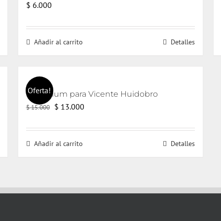
$
6.000
Añadir al carrito
Detalles
Oferta!
Un trívium para Vicente Huidobro
El
El
$
13.000
$
15.000
precio
precio
original
actual
Añadir al carrito
Detalles
era:
es:
$ 15.000.
$ 13.000.