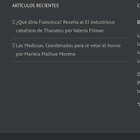
ARTÍCULOS RECIENTES
C
¿Qué diría Francesca? Reseña al El industrioso
D
caballero de Thanatos por Valeria Fliman
L
l
Las Medusas. Coordenadas para re velar el horror
s
por Mariela Malhue Moreno
c
D
P
l
*