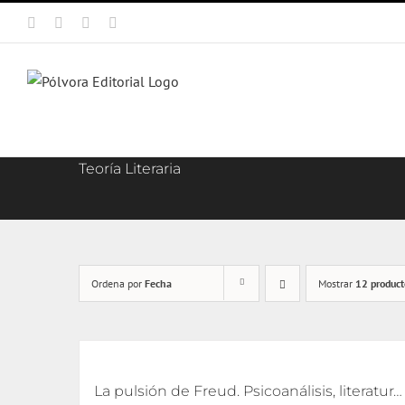
Saltar
Facebook
X
Instagram
Correo
al
electrónico
contenido
Teoría Literaria
Ordena por
Fecha
Mostrar
12 product
La pulsión de Freud. Psicoanálisis, literatura y cine [eBook]