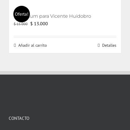
Oferta!
Un trívium para Vicente Huidobro
El
El
$
13.000
$
15.000
precio
precio
original
actual
Añadir al carrito
Detalles
era:
es:
$ 15.000.
$ 13.000.
CONTACTO