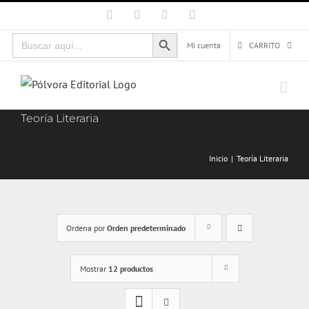
Saltar
Facebook
X
Instagram
Correo
electrónico
al
Botón de búsqueda
Buscar:
contenido
Mi cuenta
CARRITO
Teoría Literaria
Inicio
Teoría Literaria
Ordena por
Orden predeterminado
Mostrar
12 productos