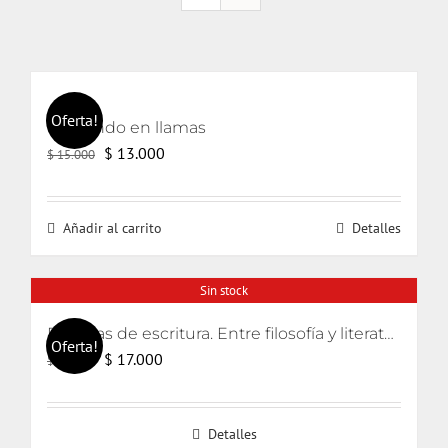
Oferta!
El mundo en llamas
El
El
$
13.000
$
15.000
precio
precio
original
actual
Añadir al carrito
Detalles
era:
es:
$ 15.000.
$ 13.000.
Sin stock
Escenas de escritura. Entre filosofía y literatura
Oferta!
El
El
$
17.000
$
18.000
precio
precio
original
actual
Detalles
era:
es: