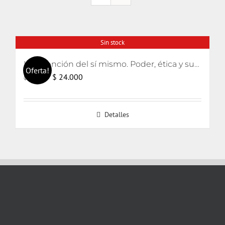
Sin stock
La invención del sí mismo. Poder, ética y subjetivación
Oferta!
El
El
$
24.000
$
25.000
precio
precio
original
actual
Detalles
era:
es:
$ 25.000.
$ 24.000.