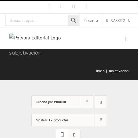
Saltar
Facebook
X
Instagram
Correo
electrónico
al
Botón de búsqueda
Buscar:
contenido
Mi cuenta
CARRITO
subjetivación
Inicio
subjetivación
Ordena por
Puntuar
Mostrar
12 productos