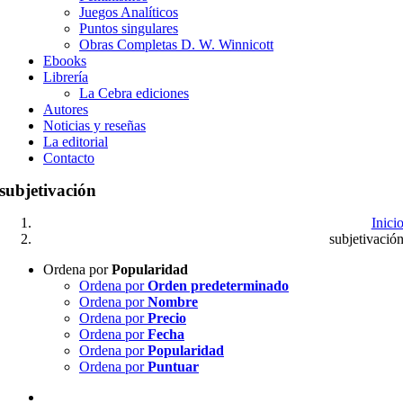
Juegos Analíticos
Puntos singulares
Obras Completas D. W. Winnicott
Ebooks
Librería
La Cebra ediciones
Autores
Noticias y reseñas
La editorial
Contacto
subjetivación
Inici
subjetivació
Ordena por
Popularidad
Ordena por
Orden predeterminado
Ordena por
Nombre
Ordena por
Precio
Ordena por
Fecha
Ordena por
Popularidad
Ordena por
Puntuar