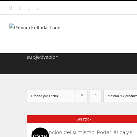
Saltar
Facebook
X
Instagram
Correo
al
electrónico
contenido
subjetivación
Ordena por
Fecha
Mostrar
12 product
Sin stock
La invención del sí mismo. Poder, ética y subjetivación
Oferta!