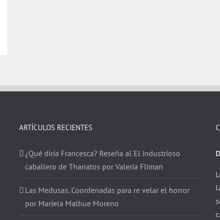
ARTÍCULOS RECIENTES
C
¿Qué diría Francesca? Reseña al El industrioso
D
caballero de Thanatos por Valeria Fliman
L
l
Las Medusas. Coordenadas para re velar el horror
s
por Mariela Malhue Moreno
c