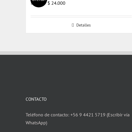
El
El
$
24.000
$
25.000
precio
precio
original
actual
Detalles
era:
es:
$ 25.000.
$ 24.000.
CONTACTO
Teléfono de contacto: +56 9 4421 5719 (Escribir vía
WhatsApp)