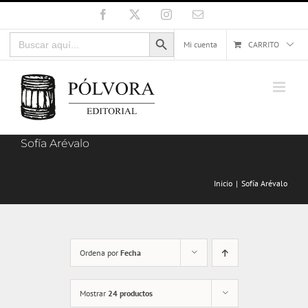
Saltar
Facebook
X
Instagram
Correo
electrónico
al
Botón de búsqueda
Buscar:
contenido
Mi cuenta
CARRITO
Sofía Arévalo
Inicio
Sofía Arévalo
Ordena por
Fecha
Mostrar
24 productos