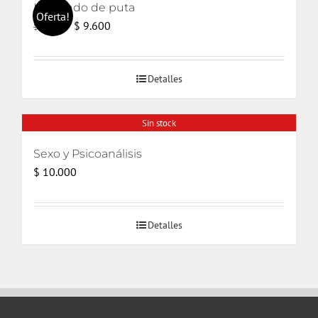
Haciendo de puta
Oferta!
El
El
$
9.600
$
14.000
precio
precio
original
actual
Detalles
era:
es:
$ 14.000.
$ 9.600.
Sin stock
Sexo y Psicoanálisis
$
10.000
Detalles