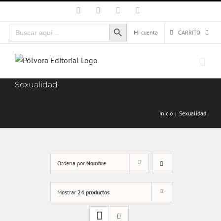
Saltar
Facebook
X
Instagram
Correo
electrónico
al
Botón de búsqueda
Buscar:
contenido
Mi cuenta
CARRITO
Sexualidad
Inicio
Sexualidad
Ordena por
Nombre
Mostrar
24 productos