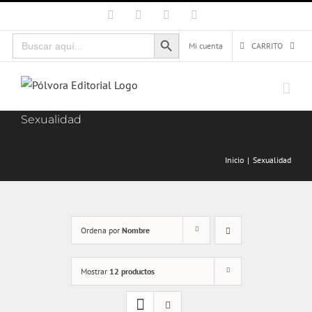
Saltar
Facebook
X
Instagram
Correo
electrónico
al
Botón de búsqueda
Buscar:
contenido
Mi cuenta
CARRITO
Sexualidad
Inicio
Sexualidad
Ordena por
Nombre
Mostrar
12 productos