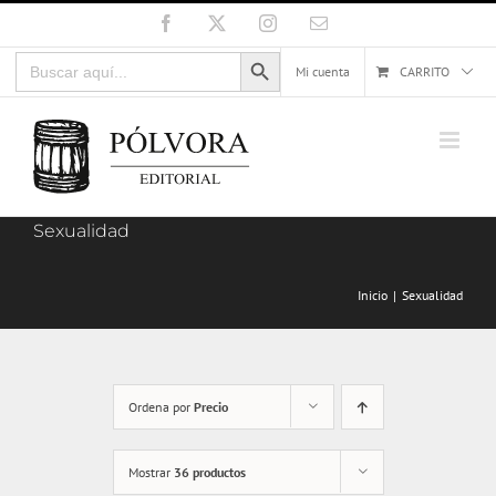
Saltar
Facebook
X
Instagram
Correo
electrónico
al
Botón de búsqueda
Buscar:
contenido
Mi cuenta
CARRITO
Sexualidad
Inicio
Sexualidad
Ordena por
Precio
Mostrar
36 productos