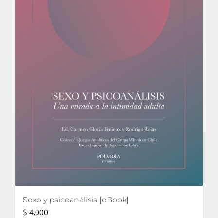
Sexo y psicoanálisis [eBook]
$
4.000