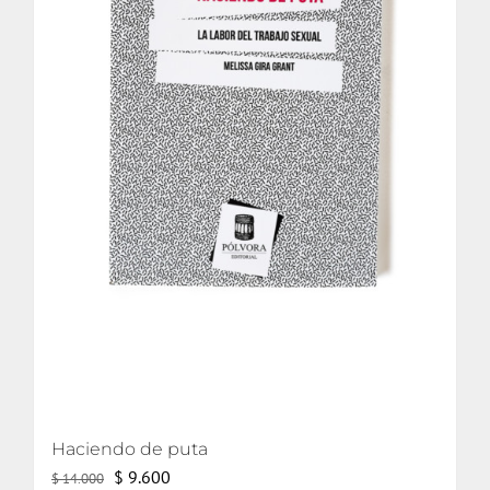
Haciendo de puta
El
El
$
9.600
$
14.000