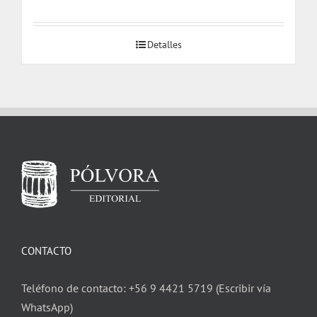
precio
precio
original
actual
Detalles
era:
es:
$ 14.000.
$ 9.600.
CONTACTO
Teléfono de contacto: +56 9 4421 5719 (Escribir vía
WhatsApp)