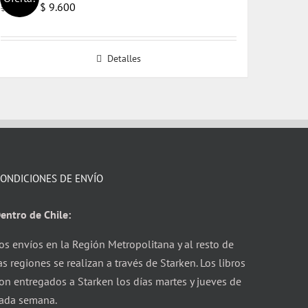
El
El
$
9.600
$
14.000
precio
precio
original
actual
Detalles
era:
es:
$ 14.000.
$ 9.600.
ONDICIONES DE ENVÍO
entro de Chile:
os envíos en la Región Metropolitana y al resto de
as regiones se realizan a través de Starken. Los libros
on entregados a Starken los días martes y jueves de
ada semana.