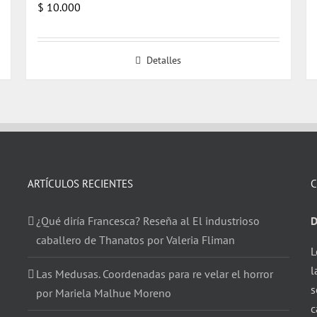
$
10.000
Detalles
ARTÍCULOS RECIENTES
C
¿Qué diría Francesca? Reseña al El industrioso
D
caballero de Thanatos por Valeria Fliman
L
l
Las Medusas. Coordenadas para re velar el horror
s
por Mariela Malhue Moreno
c