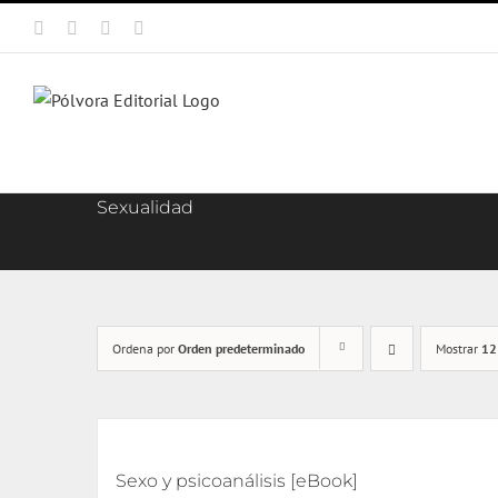
Saltar
Facebook
X
Instagram
Correo
al
electrónico
contenido
Sexualidad
Ordena por
Orden predeterminado
Mostrar
12
Sexo y psicoanálisis [eBook]