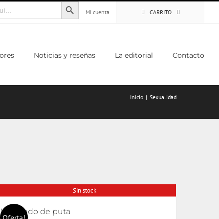
Botón de búsqueda
Mi cuenta
CARRITO
ores
Noticias y reseñas
La editorial
Contacto
Inicio
Sexualidad
Sin stock
Haciendo de puta
Oferta!