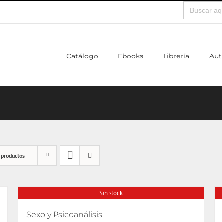
Buscar:
Catálogo
Ebooks
Librería
Aut
 productos
Sin stock
Sexo y Psicoanálisis