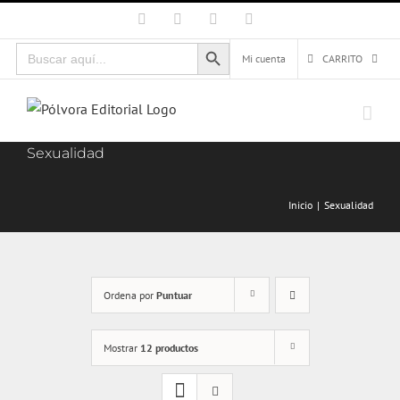
Saltar
Facebook
X
Instagram
Correo
electrónico
al
Botón de búsqueda
Buscar:
contenido
Mi cuenta
CARRITO
Sexualidad
Inicio
Sexualidad
Ordena por
Puntuar
Mostrar
12 productos