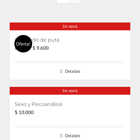
Sin stock
Haciendo de puta
Oferta!
El
El
$
9.600
$
14.000
precio
precio
original
actual
Detalles
era:
es:
$ 14.000.
$ 9.600.
Sin stock
Sexo y Psicoanálisis
$
10.000
Detalles