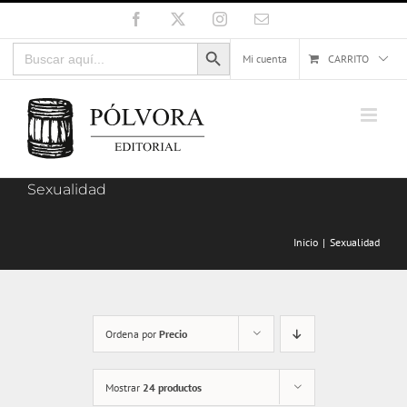
Saltar
Facebook
X
Instagram
Correo
electrónico
al
Botón de búsqueda
Buscar:
contenido
Mi cuenta
CARRITO
Sexualidad
Inicio
Sexualidad
Ordena por
Precio
Mostrar
24 productos