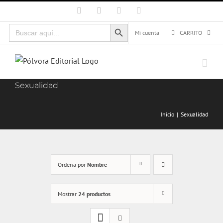
Saltar
Facebook
X
Instagram
Correo
electrónico
al
Botón de búsqueda
Buscar:
contenido
Mi cuenta
CARRITO
Sexualidad
Inicio
Sexualidad
Ordena por
Nombre
Mostrar
24 productos