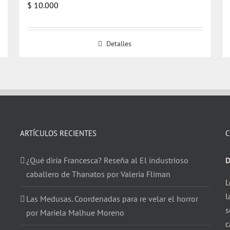
$
10.000
Detalles
ARTÍCULOS RECIENTES
C
¿Qué diría Francesca? Reseña al El industrioso
D
caballero de Thanatos por Valeria Fliman
L
l
Las Medusas. Coordenadas para re velar el horror
s
por Mariela Malhue Moreno
c