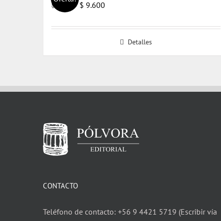
El
El
$
9.600
$
14.000
precio
precio
original
actual
Detalles
era:
es:
$ 14.000.
$ 9.600.
CONTACTO
Teléfono de contacto: +56 9 4421 5719 (Escribir vía