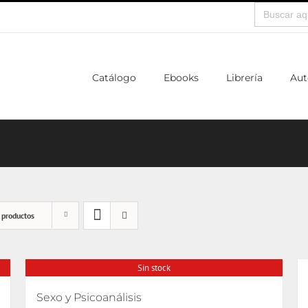
Buscar:
Catálogo
Ebooks
Librería
Aut
 productos
Sin stock
Sexo y Psicoanálisis