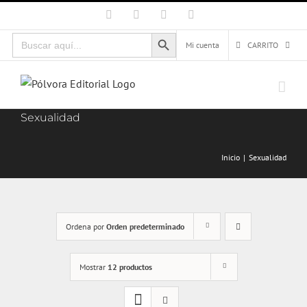
Saltar
Facebook
X
Instagram
Correo
electrónico
al
Botón de búsqueda
Buscar:
contenido
Mi cuenta
CARRITO
Sexualidad
Inicio
Sexualidad
Ordena por
Orden predeterminado
Mostrar
12 productos