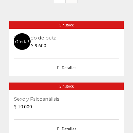
Sin stock
Haciendo de puta
Oferta!
El
El
$
9.600
$
14.000
precio
precio
original
actual
Detalles
era:
es:
$ 14.000.
$ 9.600.
Sin stock
Sexo y Psicoanálisis
$
10.000
Detalles