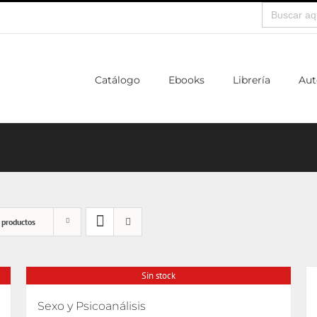
Buscar:
Catálogo
Ebooks
Librería
Aut
 productos
Sin stock
Sexo y Psicoanálisis