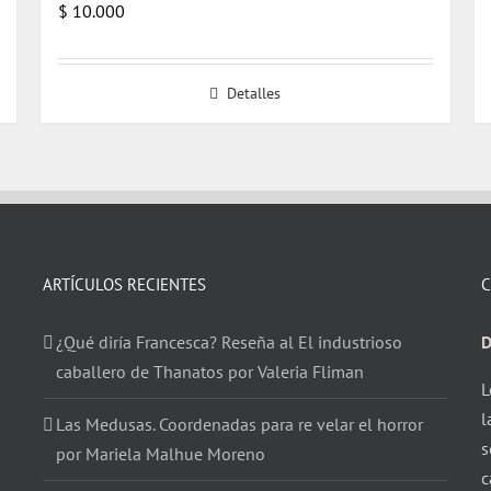
$
10.000
Detalles
ARTÍCULOS RECIENTES
C
¿Qué diría Francesca? Reseña al El industrioso
D
caballero de Thanatos por Valeria Fliman
L
l
Las Medusas. Coordenadas para re velar el horror
s
por Mariela Malhue Moreno
c