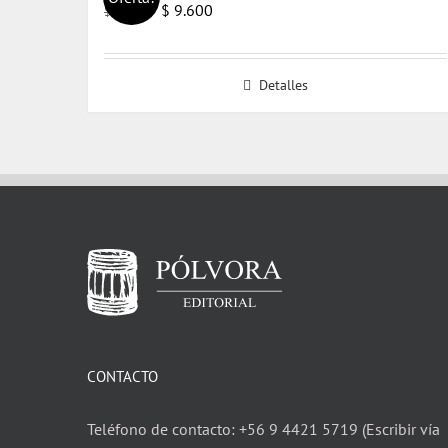
El
El
$
9.600
$
14.000
precio
precio
original
actual
Detalles
era:
es:
$ 14.000.
$ 9.600.
CONTACTO
Teléfono de contacto: +56 9 4421 5719 (Escribir vía