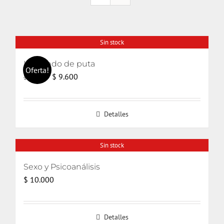
Sin stock
Haciendo de puta
Oferta!
El
El
$
9.600
$
14.000
precio
precio
original
actual
Detalles
era:
es:
$ 14.000.
$ 9.600.
Sin stock
Sexo y Psicoanálisis
$
10.000
Detalles