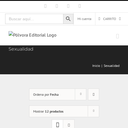
Saltar
Facebook
X
Instagram
Correo
electrónico
al
Botón de búsqueda
Buscar:
contenido
Mi cuenta
CARRITO
Sexualidad
Inicio
Sexualidad
Ordena por
Fecha
Mostrar
12 productos