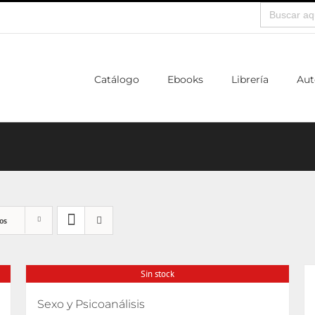
Buscar:
Catálogo
Ebooks
Librería
Aut
os
Sin stock
Sexo y Psicoanálisis