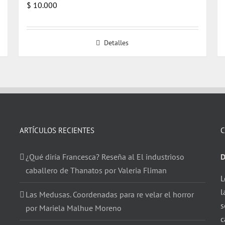
$
10.000
Detalles
ARTÍCULOS RECIENTES
C
¿Qué diría Francesca? Reseña al El industrioso
D
caballero de Thanatos por Valeria Fliman
L
l
Las Medusas. Coordenadas para re velar el horror
s
por Mariela Malhue Moreno
c