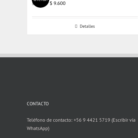
El
El
$
9.600
$
14.000
precio
precio
original
actual
Detalles
era:
es:
$ 14.000.
$ 9.600.
CONTACTO
Teléfono de contacto: +56 9 4421 5719 (Escribir vía
WhatsApp)