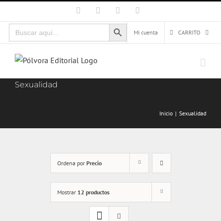
Saltar
Facebook
X
Instagram
Correo
electrónico
al
Botón de búsqueda
Buscar:
contenido
Mi cuenta
CARRITO
Sexualidad
Inicio
Sexualidad
Ordena por
Precio
Mostrar
12 productos