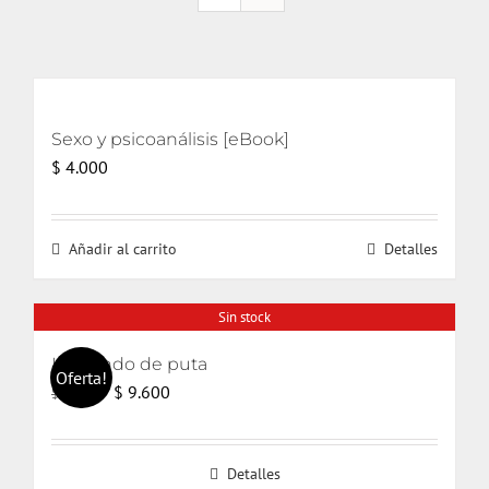
Sexo y psicoanálisis [eBook]
$
4.000
Añadir al carrito
Detalles
Sin stock
Haciendo de puta
Oferta!
El
El
$
9.600
$
14.000
precio
precio
original
actual
Detalles
era:
es: