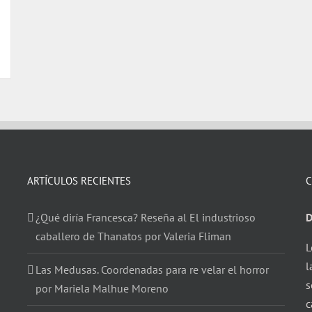
ARTÍCULOS RECIENTES
C
¿Qué diría Francesca? Reseña al El industrioso
D
caballero de Thanatos por Valeria Fliman
L
l
Las Medusas. Coordenadas para re velar el horror
s
por Mariela Malhue Moreno
c