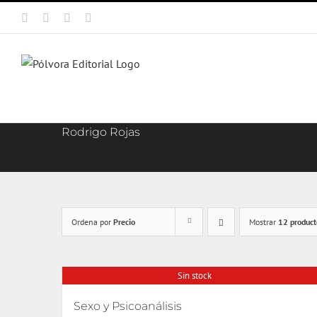
Saltar
Facebook
X
Instagram
Correo
al
electrónico
contenido
Rodrigo Rojas
Ordena por
Precio
Mostrar
12 product
Sin stock
Sexo y Psicoanálisis