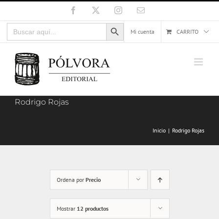
Saltar
Facebook
X
Instagram
Correo
electrónico
al
Botón de búsqueda
Buscar:
contenido
Mi cuenta
CARRITO
Rodrigo Rojas
Inicio
Rodrigo Rojas
Ordena por
Precio
Mostrar
12 productos