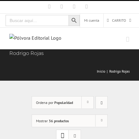
Saltar
Facebook
X
Instagram
Correo
electrónico
al
Botón de búsqueda
Buscar:
contenido
Mi cuenta
CARRITO
Rodrigo Rojas
Inicio
Rodrigo Rojas
Ordena por
Popularidad
Mostrar
36 productos