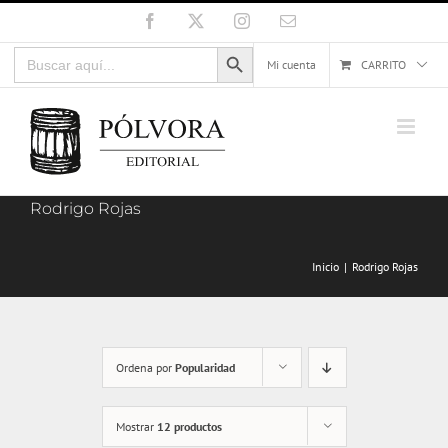
Saltar
Facebook
X
Instagram
Correo
electrónico
al
Botón de búsqueda
Buscar:
contenido
Mi cuenta
CARRITO
Rodrigo Rojas
Inicio
Rodrigo Rojas
Ordena por
Popularidad
Mostrar
12 productos