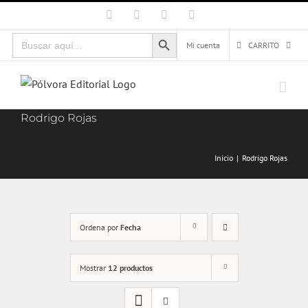
Saltar
Facebook
X
Instagram
Correo
electrónico
al
Botón de búsqueda
Buscar:
contenido
Mi cuenta
CARRITO
Rodrigo Rojas
Inicio
Rodrigo Rojas
Ordena por
Fecha
Mostrar
12 productos