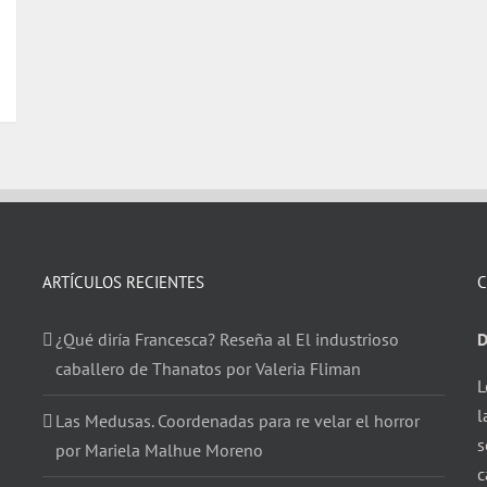
ARTÍCULOS RECIENTES
C
¿Qué diría Francesca? Reseña al El industrioso
D
caballero de Thanatos por Valeria Fliman
L
l
Las Medusas. Coordenadas para re velar el horror
s
por Mariela Malhue Moreno
c