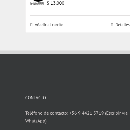
El
El
$
13.000
$
15.000
precio
precio
original
actual
Añadir al carrito
Detalles
era:
es:
$ 15.000.
$ 13.000.
CONTACTO
Teléfono de contacto: +56 9 4421 5719 (Escribir vía
WhatsApp)