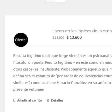
El
El
$
12.600
$
18.000
Oferta!
precio
precio
original
actual
Resulta legitimo decir que Jorge Alemán es un psicoanali
era:
es:
filósofo, un poeta. Pero lo legítimo –en este como en mu
$ 18.000.
$ 12.600.
otros casos- es insuficiente. Probablemente aquello que m
defina sea el estatuto de “pensador de equivalencias entr
similares”, como sostiene Horacio González en su artículo
presente volumen
Añadir al carrito
Detalles