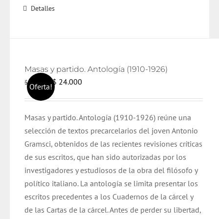
Detalles
Masas y partido. Antología (1910-1926)
El
El
$
24.000
$
25.000
Oferta!
precio
precio
original
actual
Masas y partido. Antología (1910-1926) reúne una
era:
es:
selección de textos precarcelarios del joven Antonio
$ 25.000.
$ 24.000.
Gramsci, obtenidos de las recientes revisiones críticas
de sus escritos, que han sido autorizadas por los
investigadores y estudiosos de la obra del filósofo y
político italiano. La antología se limita presentar los
escritos precedentes a los Cuadernos de la cárcel y
de las Cartas de la cárcel. Antes de perder su libertad,