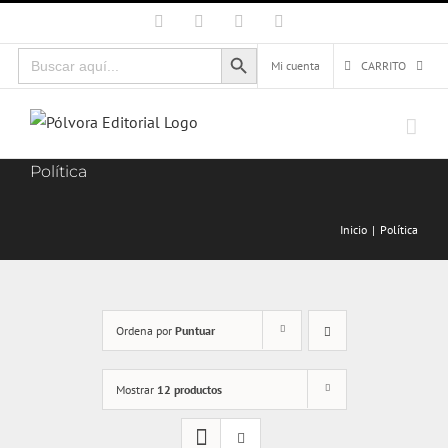
Saltar
Facebook
X
Instagram
Correo
electrónico
al
Botón de búsqueda
Buscar:
contenido
Mi cuenta
CARRITO
Política
Inicio
Política
Ordena por
Puntuar
Mostrar
12 productos