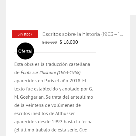
Escritos sobre la historia (1963 – 1986)
Sin stock
El
El
$
18.000
$
20.000
precio
precio
Oferta!
original
actual
Esta obra es la traducción castellana
era:
es:
de
Écrits
sur
l’histoire
(1963-1968)
$ 20.000.
$ 18.000.
aparecidos en París el año
2018
. El
texto
fue
establecido y anotado por G.
M.
Goshgarian
. Se trata del anteúltimo
de la veintena de volúmenes de
escritos inéditos de
Althusser
aparecidos desde 1992 hasta la fecha
(el último trabajo de esta serie,
Que