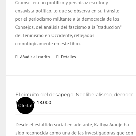
Gramsci era un prolífico y perspicaz escritor y
ensayista político, lo que se observa en su tránsito
por el periodismo militante a la democracia de los
Consejos, del análisis del fascismo a la “traducción”
del leninismo en Occidente, reflejados
cronológicamente en este libro.
Añadir al carrito
Detalles
El circuito del desapego. Neoliberalismo, democratización y lazo social
El
El
$
18.000
$
19.000
Oferta!
precio
precio
original
actual
Desde el estallido social en adelante, Kathya Araujo ha
era:
es:
sido reconocida como una de las investigadoras que con
$ 19.000.
$ 18.000.