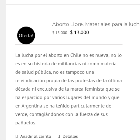
El
El
$
13.000
$
15.000
Oferta!
precio
precio
original
actual
L
a lucha por el aborto en Chile no es nueva, no lo
era:
es:
es en su historia de militancias ni como materia
$ 15.000.
$ 13.000.
de salud pública, no es tampoco una
reivindicación propia de las protestas de la última
década ni exclusiva de la marea feminista que se
ha esparcido por varios lugares del mundo y que
en Argentina se ha teñido particularmente de
verde, contagiándonos con la fuerza de sus
pañuelos.
Añadir al carrito
Detalles