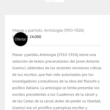
Masas y partido. Antología (1910-1926)
El
El
$
24.000
$
25.000
Oferta!
precio
precio
original
actual
Masas y partido. Antología (1910-1926) reúne una
era:
es:
selección de textos precarcelarios del joven Antonio
$ 25.000.
$ 24.000.
Gramsci, obtenidos de las recientes revisiones críticas
de sus escritos, que han sido autorizadas por los
investigadores y estudiosos de la obra del filósofo y
político italiano. La antología se limita presentar los
escritos precedentes a los Cuadernos de la cárcel y
de las Cartas de la cárcel. Antes de perder su libertad,
Gramsci era un prolífico y perspicaz escritor y