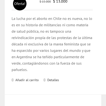
El
El
$
13.000
$
15.000
Oferta!
precio
precio
original
actual
L
a lucha por el aborto en Chile no es nueva, no lo
era:
es:
es en su historia de militancias ni como materia
$ 15.000.
$ 13.000.
de salud pública, no es tampoco una
reivindicación propia de las protestas de la última
década ni exclusiva de la marea feminista que se
ha esparcido por varios lugares del mundo y que
en Argentina se ha teñido particularmente de
verde, contagiándonos con la fuerza de sus
pañuelos.
Añadir al carrito
Detalles