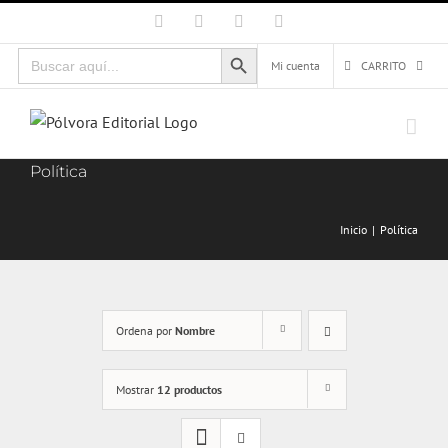
Saltar
Facebook
X
Instagram
Correo
electrónico
al
Botón de búsqueda
Buscar:
contenido
Mi cuenta
CARRITO
Política
Inicio
Política
Ordena por
Nombre
Mostrar
12 productos