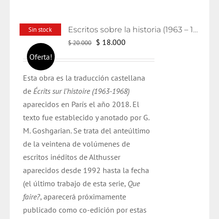
Escritos sobre la historia (1963 – 1986)
Sin stock
El
El
$
18.000
$
20.000
precio
precio
Oferta!
original
actual
Esta obra es la traducción castellana
era:
es:
de
Écrits
sur
l’histoire
(1963-1968)
$ 20.000.
$ 18.000.
aparecidos en París el año
2018
. El
texto
fue
establecido y anotado por G.
M.
Goshgarian
. Se trata del anteúltimo
de la veintena de volúmenes de
escritos inéditos de
Althusser
aparecidos desde 1992 hasta la fecha
(el último trabajo de esta serie,
Que
faire?
, aparecerá próximamente
publicado como
co
-edición por estas