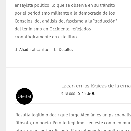
ensayista político, lo que se observa en su tránsito
por el periodismo militante a la democracia de los
Consejos, del análisis del fascismo a la “traducción”
del leninismo en Occidente, reflejados
cronológicamente en este libro.
Añadir al carrito
Detalles
El
El
$
12.600
$
18.000
Oferta!
precio
precio
original
actual
Resulta legitimo decir que Jorge Alemán es un psicoanali
era:
es:
filósofo, un poeta. Pero lo legítimo –en este como en mu
$ 18.000.
$ 12.600.
otros casos- es insuficiente. Probablemente aquello que m