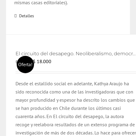
mismas casas editoriales).
Detalles
El circuito del desapego. Neoliberalismo, democratización y lazo social
El
El
$
18.000
$
19.000
Oferta!
precio
precio
original
actual
Desde el estallido social en adelante, Kathya Araujo ha
era:
es:
sido reconocida como una de las investigadoras que con
$ 19.000.
$ 18.000.
mayor profundidad y espesor ha descrito los cambios que
se han producido en Chile durante los últimos casi
cuarenta años. En El circuito del desapego, la autora
recoge y reelabora resultados de un extenso programa de
investigación de más de dos décadas. Lo hace para ofrece