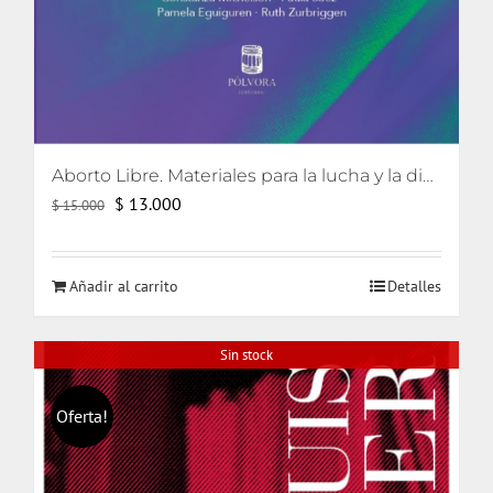
Aborto Libre. Materiales para la lucha y la discusión en Chile.
El
El
$
13.000
$
15.000
precio
precio
original
actual
Añadir al carrito
Detalles
era:
es:
$ 15.000.
$ 13.000.
Sin stock
Oferta!