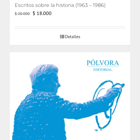
Escritos sobre la historia (1963 – 1986)
El
El
$
18.000
$
20.000
precio
precio
original
actual
Detalles
era:
es:
$ 20.000.
$ 18.000.