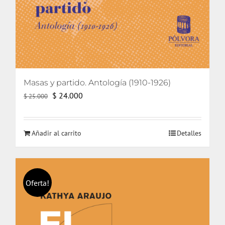
Masas y partido. Antología (1910-1926)
El
El
$
24.000
$
25.000
precio
precio
original
actual
Añadir al carrito
Detalles
era:
es:
$ 25.000.
$ 24.000.
Oferta!