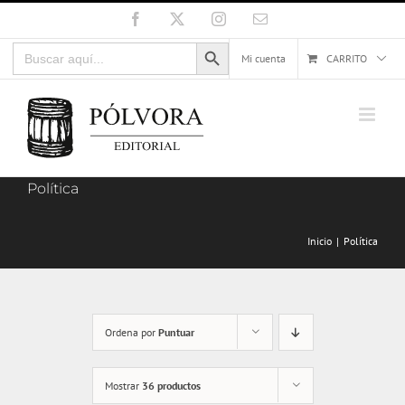
Saltar
Facebook
X
Instagram
Correo
electrónico
al
Botón de búsqueda
Buscar:
contenido
Mi cuenta
CARRITO
Política
Inicio
Política
Ordena por
Puntuar
Mostrar
36 productos