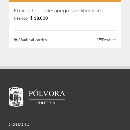
El circuito del desapego. Neoliberalismo, democratización y lazo social
El
El
$
18.000
$
19.000
precio
precio
original
actual
Añadir al carrito
Detalles
era:
es:
$ 19.000.
$ 18.000.
CONTACTO