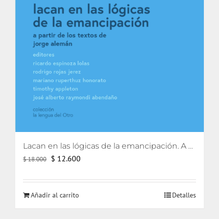
Lacan en las lógicas de la emancipación. A partir de los textos de Jorge Alemán.
El
El
$
12.600
$
18.000
precio
precio
original
actual
Añadir al carrito
Detalles
era:
es:
$ 18.000.
$ 12.600.