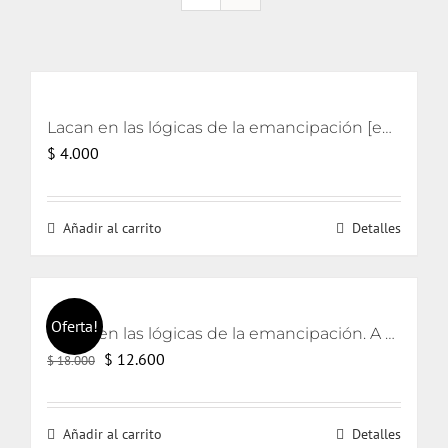
Lacan en las lógicas de la emancipación [eBook]
$
4.000
Añadir al carrito
Detalles
Oferta!
Lacan en las lógicas de la emancipación. A partir de los textos de Jorge Alemán.
El
El
$
12.600
$
18.000
precio
precio
original
actual
Añadir al carrito
Detalles
era:
es: