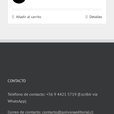
precio
precio
original
actual
Añadir al carrito
Detalles
era:
es:
$ 25.000.
$ 24.000.
CONTACTO
Teléfono de contacto: +56 9 4421 5719 (Escribir vía
WhatsApp)
Correo de contacto: contacto@polvoraeditorial.cl