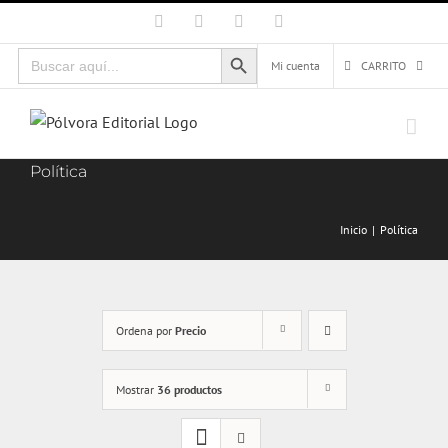
Saltar
Facebook
X
Instagram
Correo
electrónico
al
Botón de búsqueda
Buscar:
contenido
Mi cuenta
CARRITO
Política
Inicio
Política
Ordena por
Precio
Mostrar
36 productos