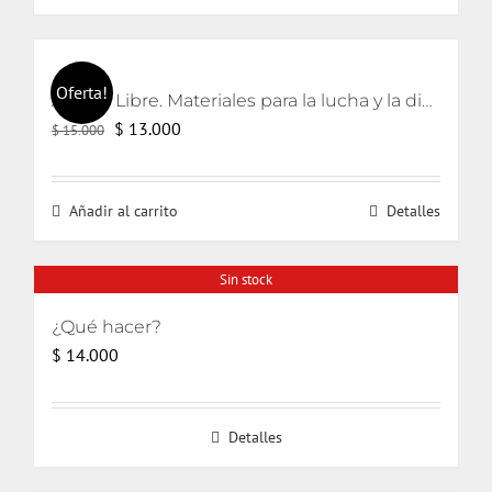
$ 18.000.
$ 12.600.
Oferta!
Aborto Libre. Materiales para la lucha y la discusión en Chile.
El
El
$
13.000
$
15.000
precio
precio
original
actual
Añadir al carrito
Detalles
era:
es:
$ 15.000.
$ 13.000.
Sin stock
¿Qué hacer?
$
14.000
Detalles