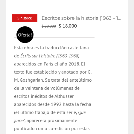
Escritos sobre la historia (1963 – 1986)
Sin stock
El
El
$
18.000
$
20.000
precio
precio
Oferta!
original
actual
Esta obra es la traducción castellana
era:
es:
de
Écrits
sur
l’histoire
(1963-1968)
$ 20.000.
$ 18.000.
aparecidos en París el año
2018
. El
texto
fue
establecido y anotado por G.
M.
Goshgarian
. Se trata del anteúltimo
de la veintena de volúmenes de
escritos inéditos de
Althusser
aparecidos desde 1992 hasta la fecha
(el último trabajo de esta serie,
Que
faire?
, aparecerá próximamente
publicado como
co
-edición por estas