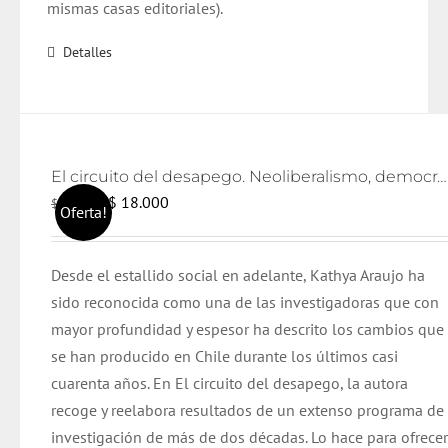
mismas casas editoriales).
Detalles
El circuito del desapego. Neoliberalismo, democratización y lazo social
El
El
$
18.000
$
19.000
Oferta!
precio
precio
original
actual
Desde el estallido social en adelante, Kathya Araujo ha
era:
es:
sido reconocida como una de las investigadoras que con
$ 19.000.
$ 18.000.
mayor profundidad y espesor ha descrito los cambios que
se han producido en Chile durante los últimos casi
cuarenta años. En El circuito del desapego, la autora
recoge y reelabora resultados de un extenso programa de
investigación de más de dos décadas. Lo hace para ofrece