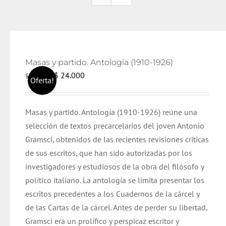
Masas y partido. Antología (1910-1926)
El
El
$
24.000
$
25.000
Oferta!
precio
precio
original
actual
Masas y partido. Antología (1910-1926) reúne una
era:
es:
selección de textos precarcelarios del joven Antonio
$ 25.000.
$ 24.000.
Gramsci, obtenidos de las recientes revisiones críticas
de sus escritos, que han sido autorizadas por los
investigadores y estudiosos de la obra del filósofo y
político italiano. La antología se limita presentar los
escritos precedentes a los Cuadernos de la cárcel y
de las Cartas de la cárcel. Antes de perder su libertad,
Gramsci era un prolífico y perspicaz escritor y