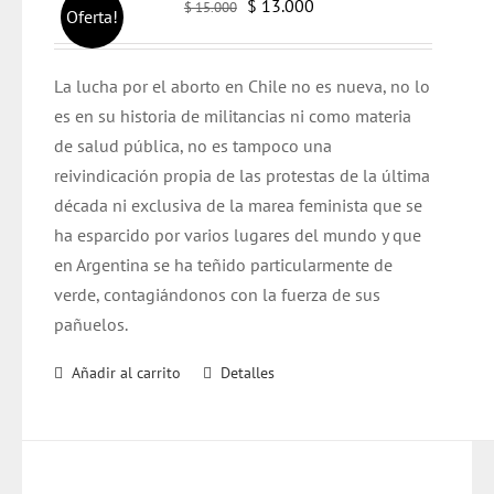
El
El
$
13.000
$
15.000
Oferta!
precio
precio
original
actual
L
a lucha por el aborto en Chile no es nueva, no lo
era:
es:
es en su historia de militancias ni como materia
$ 15.000.
$ 13.000.
de salud pública, no es tampoco una
reivindicación propia de las protestas de la última
década ni exclusiva de la marea feminista que se
ha esparcido por varios lugares del mundo y que
en Argentina se ha teñido particularmente de
verde, contagiándonos con la fuerza de sus
pañuelos.
Añadir al carrito
Detalles