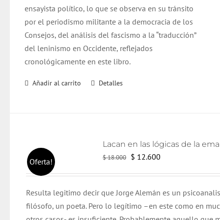
ensayista político, lo que se observa en su tránsito
por el periodismo militante a la democracia de los
Consejos, del análisis del fascismo a la “traducción”
del leninismo en Occidente, reflejados
cronológicamente en este libro.
Añadir al carrito
Detalles
El
El
$
12.600
$
18.000
Oferta!
precio
precio
original
actual
Resulta legitimo decir que Jorge Alemán es un psicoanali
era:
es:
filósofo, un poeta. Pero lo legítimo –en este como en mu
$ 18.000.
$ 12.600.
otros casos- es insuficiente. Probablemente aquello que m