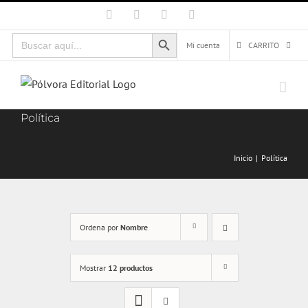
Saltar
Facebook
X
Instagram
Correo
electrónico
al
Botón de búsqueda
Buscar:
contenido
Mi cuenta
CARRITO
Política
Inicio
Política
Ordena por
Nombre
Mostrar
12 productos