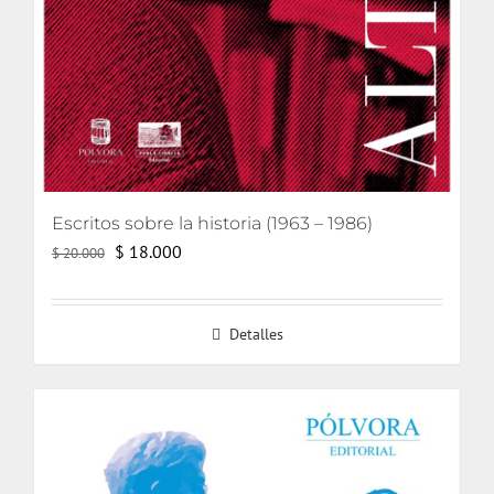
Escritos sobre la historia (1963 – 1986)
El
El
$
18.000
$
20.000
precio
precio
original
actual
Detalles
era:
es:
$ 20.000.
$ 18.000.