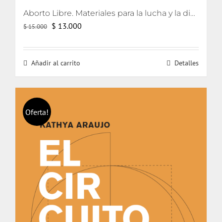
Aborto Libre. Materiales para la lucha y la discusión en Chile.
El
El
$
13.000
$
15.000
precio
precio
original
actual
Añadir al carrito
Detalles
era:
es:
$ 15.000.
$ 13.000.
Oferta!