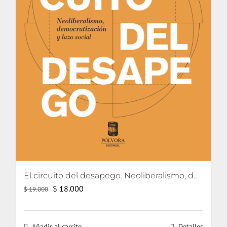
El circuito del desapego. Neoliberalismo, democratización y lazo social
El
El
$
18.000
$
19.000
precio
precio
original
actual
Añadir al carrito
Detalles