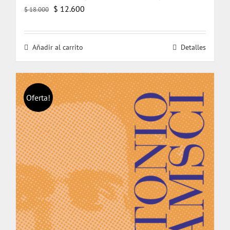
El
El
$
12.600
$
18.000
precio
precio
original
actual
Añadir al carrito
Detalles
era:
es:
$ 18.000.
$ 12.600.
Oferta!