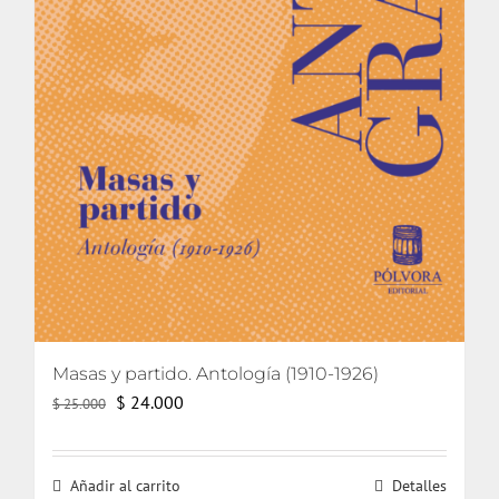
Masas y partido. Antología (1910-1926)
El
El
$
24.000
$
25.000
precio
precio
original
actual
Añadir al carrito
Detalles
era:
es: