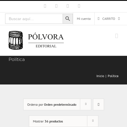
Saltar
Facebook
X
Instagram
Correo
electrónico
al
Botón de búsqueda
Buscar:
contenido
Mi cuenta
CARRITO
Política
Inicio
Política
Ordena por
Orden predeterminado
Mostrar
36 productos