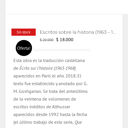
Escritos sobre la historia (1963 – 1986)
Sin stock
El
El
$
18.000
$
20.000
precio
precio
Oferta!
original
actual
Esta obra es la traducción castellana
era:
es:
de
Écrits
sur
l’histoire
(1963-1968)
$ 20.000.
$ 18.000.
aparecidos en París el año
2018
. El
texto
fue
establecido y anotado por G.
M.
Goshgarian
. Se trata del anteúltimo
de la veintena de volúmenes de
escritos inéditos de
Althusser
aparecidos desde 1992 hasta la fecha
(el último trabajo de esta serie,
Que