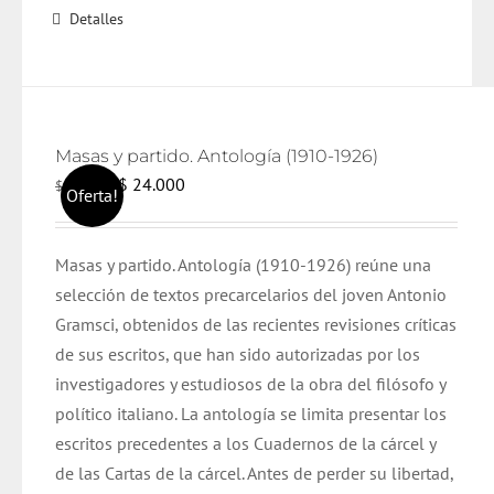
Detalles
Masas y partido. Antología (1910-1926)
El
El
$
24.000
$
25.000
Oferta!
precio
precio
original
actual
Masas y partido. Antología (1910-1926) reúne una
era:
es:
selección de textos precarcelarios del joven Antonio
$ 25.000.
$ 24.000.
Gramsci, obtenidos de las recientes revisiones críticas
de sus escritos, que han sido autorizadas por los
investigadores y estudiosos de la obra del filósofo y
político italiano. La antología se limita presentar los
escritos precedentes a los Cuadernos de la cárcel y
de las Cartas de la cárcel. Antes de perder su libertad,