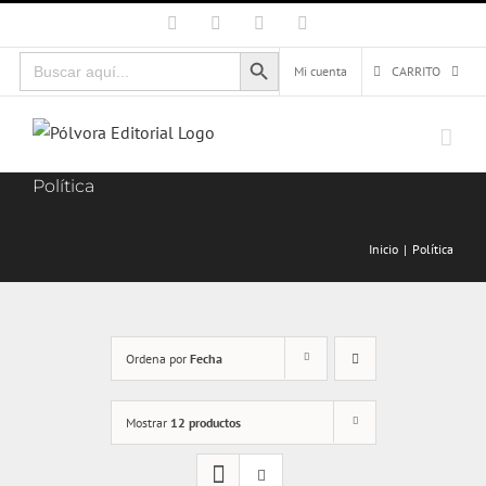
Saltar
Facebook
X
Instagram
Correo
electrónico
al
Botón de búsqueda
Buscar:
contenido
Mi cuenta
CARRITO
Política
Inicio
Política
Ordena por
Fecha
Mostrar
12 productos