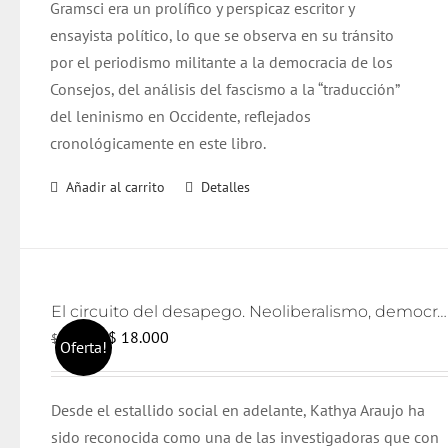
Gramsci era un prolífico y perspicaz escritor y
ensayista político, lo que se observa en su tránsito
por el periodismo militante a la democracia de los
Consejos, del análisis del fascismo a la “traducción”
del leninismo en Occidente, reflejados
cronológicamente en este libro.
Añadir al carrito
Detalles
El circuito del desapego. Neoliberalismo, democratización y lazo social
El
El
$
18.000
$
19.000
Oferta!
precio
precio
original
actual
Desde el estallido social en adelante, Kathya Araujo ha
era:
es:
sido reconocida como una de las investigadoras que con
$ 19.000.
$ 18.000.