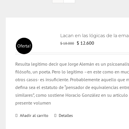
El
El
$
12.600
$
18.000
Oferta!
precio
precio
original
actual
Resulta legitimo decir que Jorge Alemán es un psicoanali
era:
es:
filósofo, un poeta. Pero lo legítimo –en este como en mu
$ 18.000.
$ 12.600.
otros casos- es insuficiente. Probablemente aquello que m
defina sea el estatuto de “pensador de equivalencias entr
similares”, como sostiene Horacio González en su artículo
presente volumen
Añadir al carrito
Detalles