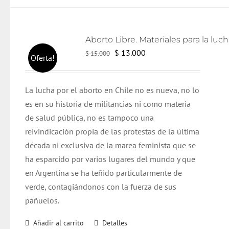
El
El
$
13.000
$
15.000
Oferta!
precio
precio
original
actual
L
a lucha por el aborto en Chile no es nueva, no lo
era:
es:
es en su historia de militancias ni como materia
$ 15.000.
$ 13.000.
de salud pública, no es tampoco una
reivindicación propia de las protestas de la última
década ni exclusiva de la marea feminista que se
ha esparcido por varios lugares del mundo y que
en Argentina se ha teñido particularmente de
verde, contagiándonos con la fuerza de sus
pañuelos.
Añadir al carrito
Detalles