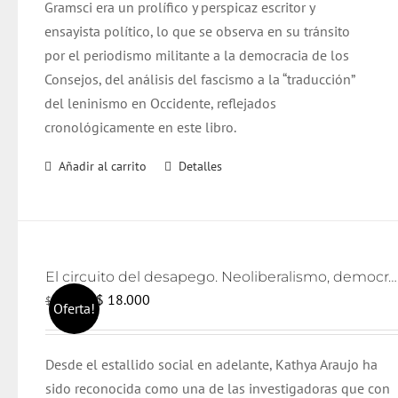
Gramsci era un prolífico y perspicaz escritor y
ensayista político, lo que se observa en su tránsito
por el periodismo militante a la democracia de los
Consejos, del análisis del fascismo a la “traducción”
del leninismo en Occidente, reflejados
cronológicamente en este libro.
Añadir al carrito
Detalles
El circuito del desapego. Neoliberalismo, democratización y lazo social
El
El
$
18.000
$
19.000
Oferta!
precio
precio
original
actual
Desde el estallido social en adelante, Kathya Araujo ha
era:
es:
sido reconocida como una de las investigadoras que con
$ 19.000.
$ 18.000.