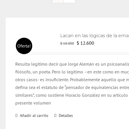
El
El
$
12.600
$
18.000
Oferta!
precio
precio
original
actual
Resulta legitimo decir que Jorge Alemán es un psicoanali
era:
es:
filósofo, un poeta. Pero lo legítimo –en este como en mu
$ 18.000.
$ 12.600.
otros casos- es insuficiente. Probablemente aquello que m
defina sea el estatuto de “pensador de equivalencias entr
similares”, como sostiene Horacio González en su artículo
presente volumen
Añadir al carrito
Detalles