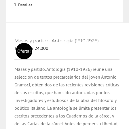
Detalles
Masas y partido. Antología (1910-1926)
El
El
$
24.000
$
25.000
Oferta!
precio
precio
original
actual
Masas y partido. Antología (1910-1926) reúne una
era:
es:
selección de textos precarcelarios del joven Antonio
$ 25.000.
$ 24.000.
Gramsci, obtenidos de las recientes revisiones críticas
de sus escritos, que han sido autorizadas por los
investigadores y estudiosos de la obra del filósofo y
político italiano. La antología se limita presentar los
escritos precedentes a los Cuadernos de la cárcel y
de las Cartas de la cárcel. Antes de perder su libertad,