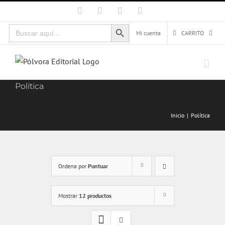
Saltar
Facebook
X
Instagram
Correo
electrónico
al
Botón de búsqueda
Buscar:
contenido
Mi cuenta
CARRITO
Política
Inicio
Política
Ordena por
Puntuar
Mostrar
12 productos