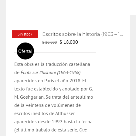
Escritos sobre la historia (1963 – 1986)
Sin stock
El
El
$
18.000
$
20.000
precio
precio
Oferta!
original
actual
Esta obra es la traducción castellana
era:
es:
de
Écrits
sur
l’histoire
(1963-1968)
$ 20.000.
$ 18.000.
aparecidos en París el año
2018
. El
texto
fue
establecido y anotado por G.
M.
Goshgarian
. Se trata del anteúltimo
de la veintena de volúmenes de
escritos inéditos de
Althusser
aparecidos desde 1992 hasta la fecha
(el último trabajo de esta serie,
Que