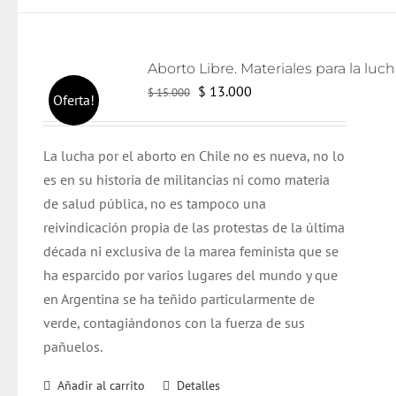
El
El
$
13.000
$
15.000
Oferta!
precio
precio
original
actual
L
a lucha por el aborto en Chile no es nueva, no lo
era:
es:
es en su historia de militancias ni como materia
$ 15.000.
$ 13.000.
de salud pública, no es tampoco una
reivindicación propia de las protestas de la última
década ni exclusiva de la marea feminista que se
ha esparcido por varios lugares del mundo y que
en Argentina se ha teñido particularmente de
verde, contagiándonos con la fuerza de sus
pañuelos.
Añadir al carrito
Detalles