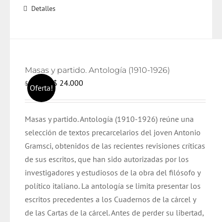
Detalles
Masas y partido. Antología (1910-1926)
El
El
$
24.000
$
25.000
Oferta!
precio
precio
original
actual
Masas y partido. Antología (1910-1926) reúne una
era:
es:
selección de textos precarcelarios del joven Antonio
$ 25.000.
$ 24.000.
Gramsci, obtenidos de las recientes revisiones críticas
de sus escritos, que han sido autorizadas por los
investigadores y estudiosos de la obra del filósofo y
político italiano. La antología se limita presentar los
escritos precedentes a los Cuadernos de la cárcel y
de las Cartas de la cárcel. Antes de perder su libertad,