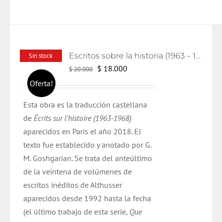
Escritos sobre la historia (1963 – 1986)
Sin stock
El
El
$
18.000
$
20.000
precio
precio
Oferta!
original
actual
Esta obra es la traducción castellana
era:
es:
de
Écrits
sur
l’histoire
(1963-1968)
$ 20.000.
$ 18.000.
aparecidos en París el año
2018
. El
texto
fue
establecido y anotado por G.
M.
Goshgarian
. Se trata del anteúltimo
de la veintena de volúmenes de
escritos inéditos de
Althusser
aparecidos desde 1992 hasta la fecha
(el último trabajo de esta serie,
Que