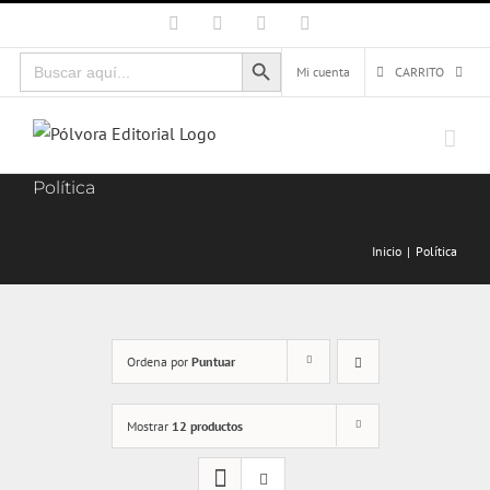
Saltar
Facebook
X
Instagram
Correo
electrónico
al
Botón de búsqueda
Buscar:
contenido
Mi cuenta
CARRITO
Política
Inicio
Política
Ordena por
Puntuar
Mostrar
12 productos