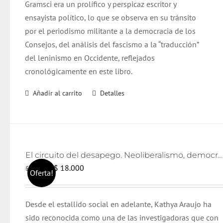
Gramsci era un prolífico y perspicaz escritor y
ensayista político, lo que se observa en su tránsito
por el periodismo militante a la democracia de los
Consejos, del análisis del fascismo a la “traducción”
del leninismo en Occidente, reflejados
cronológicamente en este libro.
Añadir al carrito
Detalles
El circuito del desapego. Neoliberalismo, democratización y lazo social
El
El
$
18.000
$
19.000
Oferta!
precio
precio
original
actual
Desde el estallido social en adelante, Kathya Araujo ha
era:
es:
sido reconocida como una de las investigadoras que con
$ 19.000.
$ 18.000.