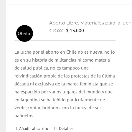
El
El
$
13.000
$
15.000
Oferta!
precio
precio
original
actual
L
a lucha por el aborto en Chile no es nueva, no lo
era:
es:
es en su historia de militancias ni como materia
$ 15.000.
$ 13.000.
de salud pública, no es tampoco una
reivindicación propia de las protestas de la última
década ni exclusiva de la marea feminista que se
ha esparcido por varios lugares del mundo y que
en Argentina se ha teñido particularmente de
verde, contagiándonos con la fuerza de sus
pañuelos.
Añadir al carrito
Detalles