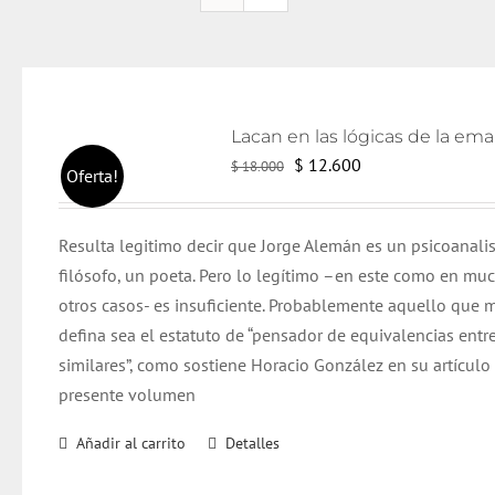
El
El
$
12.600
$
18.000
Oferta!
precio
precio
original
actual
Resulta legitimo decir que Jorge Alemán es un psicoanali
era:
es:
filósofo, un poeta. Pero lo legítimo –en este como en mu
$ 18.000.
$ 12.600.
otros casos- es insuficiente. Probablemente aquello que m
defina sea el estatuto de “pensador de equivalencias entr
similares”, como sostiene Horacio González en su artículo
presente volumen
Añadir al carrito
Detalles