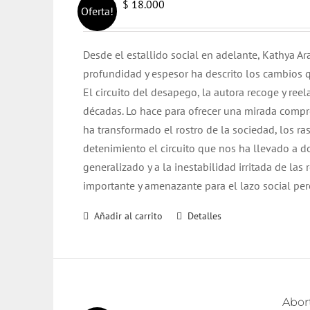
El
El
$
18.000
$
19.000
Oferta!
precio
precio
original
actual
Desde el estallido social en adelante, Kathya 
era:
es:
profundidad y espesor ha descrito los cambios q
$ 19.000.
$ 18.000.
El circuito del desapego, la autora recoge y re
décadas. Lo hace para ofrecer una mirada compr
ha transformado el rostro de la sociedad, los ra
detenimiento el circuito que nos ha llevado a 
generalizado y a la inestabilidad irritada de la
importante y amenazante para el lazo social per
Añadir al carrito
Detalles
Abort