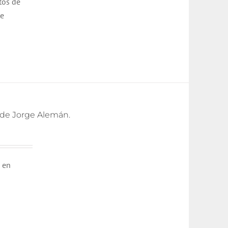
tos de
te
s de Jorge Alemán.
o en