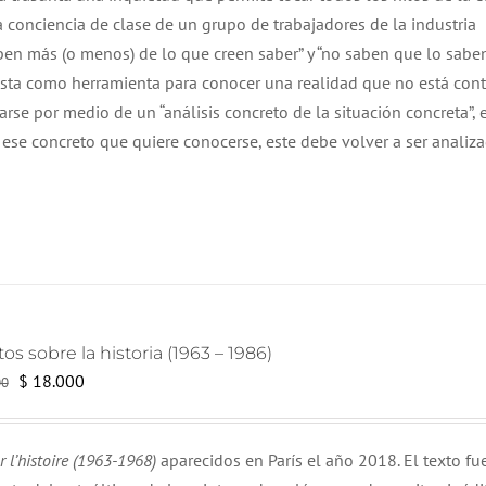
 conciencia de clase de un grupo de trabajadores de la industria
en más (o menos) de lo que creen saber” y “no saben que lo sabe
xista como herramienta para conocer una realidad que no está con
rse por medio de un “análisis concreto de la situación concreta”, e
 ese concreto que quiere conocerse, este debe volver a ser analiz
tos sobre la historia (1963 – 1986)
El
El
$
18.000
00
precio
precio
original
actual
r
l’histoire
(1963-1968)
aparecidos en París el año
2018
. El
texto
fu
era:
es: