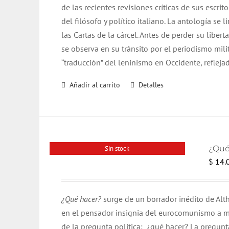
de las recientes revisiones críticas de sus escri
$ 25.000.
$ 24.000.
del filósofo y político italiano. La antología se 
las Cartas de la cárcel. Antes de perder su liberta
se observa en su tránsito por el periodismo mili
“traducción” del leninismo en Occidente, refleja
Añadir al carrito
Detalles
¿Qué
Sin stock
$
14.
¿Qué hacer?
surge de un borrador inédito de Alth
en el pensador insignia del eurocomunismo a me
de la pregunta política: ¿qué hacer? La pregunt