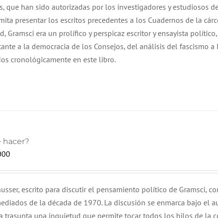
tos, que han sido autorizadas por los investigadores y estudiosos d
limita presentar los escritos precedentes a los Cuadernos de la cárc
d, Gramsci era un prolífico y perspicaz escritor y ensayista político
tante a la democracia de los Consejos, del análisis del fascismo a 
dos cronológicamente en este libro.
 hacer?
000
usser, escrito para discutir el pensamiento político de Gramsci, co
diados de la década de 1970. La discusión se enmarca bajo el a
a trasunta una inquietud que permite tocar todos los hilos de la c