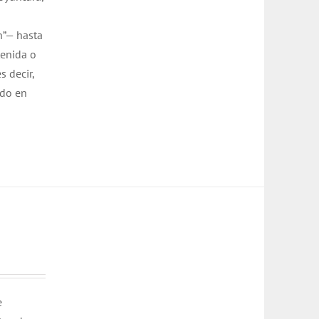
n”— hasta
tenida o
s decir,
ado en
e