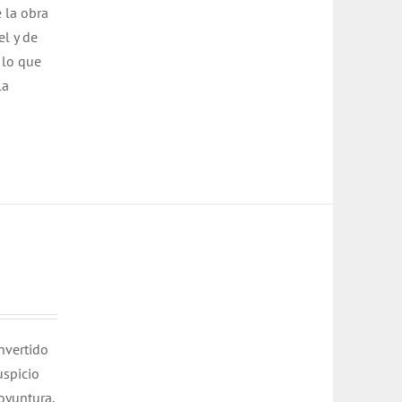
e la obra
el y de
, lo que
la
nvertido
uspicio
oyuntura,