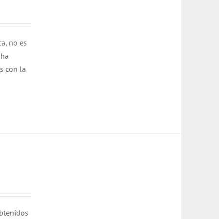
ca, no es
 ha
s con la
obtenidos