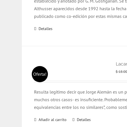
establecido y anotado por G. M.
Goshgarian
. Se 
Althusser
aparecidos desde 1992 hasta la fecha (
publicado como
co
-edición por estas mismas cas
Detalles
Lacan
$
18.0
Oferta!
Resulta legitimo decir que Jorge Alemán es un p
muchos otros casos- es insuficiente. Probableme
equivalencias entre los no similares”, como sos
Añadir al carrito
Detalles