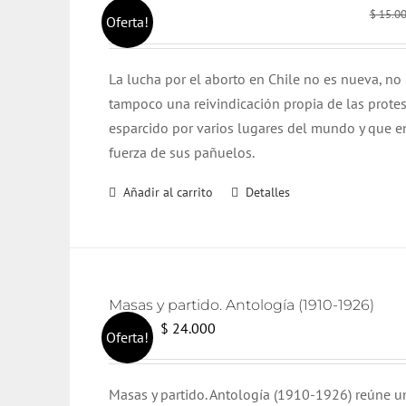
$
15.0
Oferta!
L
a lucha por el aborto en Chile no es nueva, no 
tampoco una reivindicación propia de las protes
esparcido por varios lugares del mundo y que e
fuerza de sus pañuelos.
Añadir al carrito
Detalles
Masas y partido. Antología (1910-1926)
El
El
$
24.000
$
25.000
Oferta!
precio
precio
original
actual
Masas y partido. Antología (1910-1926) reúne un
era:
es: