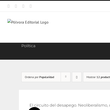
Saltar
Facebook
X
Instagram
Correo
al
electrónico
contenido
Política
Ordena por
Popularidad
Mostrar
12 product
El circuito del desapego. Neoliberalismo, 