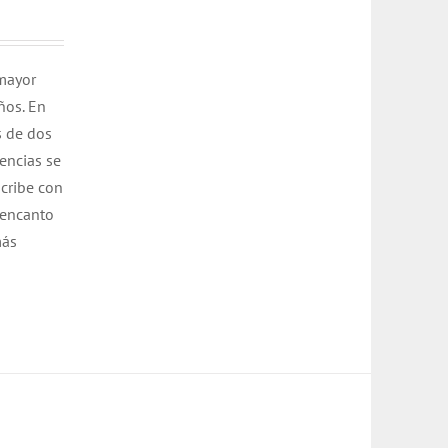
 mayor
ños. En
s de dos
encias se
scribe con
sencanto
más