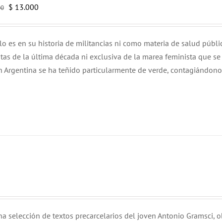
El
El
$
13.000
00
precio
precio
original
actual
lo es en su historia de militancias ni como materia de salud públi
era:
es:
tas de la última década ni exclusiva de la marea feminista que se
$ 15.000.
$ 13.000.
n Argentina se ha teñido particularmente de verde, contagiándono
a selección de textos precarcelarios del joven Antonio Gramsci, 