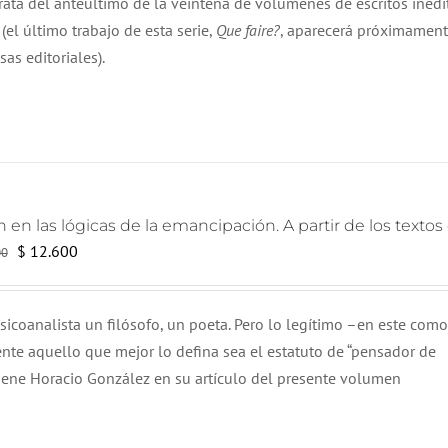
trata del anteúltimo de la veintena de volúmenes de escritos inédi
$ 20.000.
$ 18.000.
el último trabajo de esta serie,
Que faire?
, aparecerá próximamen
as editoriales).
 en las lógicas de la emancipación. A partir de los texto
El
El
$
12.600
00
precio
precio
original
actual
sicoanalista un filósofo, un poeta. Pero lo legítimo –en este com
era:
es:
nte aquello que mejor lo defina sea el estatuto de “pensador de
$ 18.000.
$ 12.600.
tiene Horacio González en su artículo del presente volumen